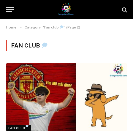
»
Home
Category: "Fan club
" (Page 2)
FAN CLUB
FAN CLUB