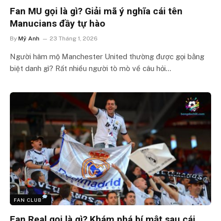
Fan MU gọi là gì? Giải mã ý nghĩa cái tên
Manucians đầy tự hào
By
Mỹ Anh
23 Tháng 1, 2026
Người hâm mộ Manchester United thường được gọi bằng
biệt danh gì? Rất nhiều người tò mò về câu hỏi…
FAN CLUB
Fan Real gọi là gì? Khám phá bí mật sau cái