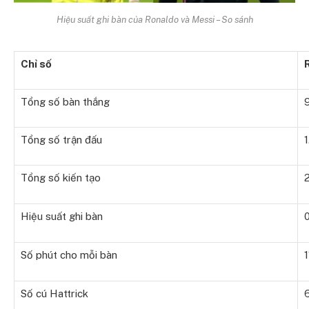
Hiệu suất ghi bàn của Ronaldo và Messi – So sánh
Chỉ số
Tổng số bàn thắng
Tổng số trận đấu
Tổng số kiến tạo
Hiệu suất ghi bàn
Số phút cho mỗi bàn
1
Số cú Hattrick