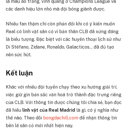
là màu áo trắng, vinh quang ở Champions League và
các danh hiệu lớn nhỏ mà đội bóng giành được.
Nhiều fan thậm chí còn phản đối khi có ý kiến muốn
Real có linh vật sân cỏ vì bản thân CLB đã xứng đáng
là biểu tượng. Đặc biệt với các huyền thoại lịch sử như
Di Stéfano, Zidane, Ronaldo, Galacticos… đã đủ tạo
nên sức hút.
Kết luận
Khác với nhiều đội tuyển chạy theo xu hướng giải trí,
việc giữ gìn bản sắc văn hoá trở thành đặc trưng riêng
của CLB. Với thông tin được chúng tôi chia sẻ, bạn đọc
đã hiểu
linh vật của Real Madrid
là gì, có ý nghĩa như
thế nào. Theo dõi
bongdachill.com
để nhận thông tin
bên lề sân cỏ mới nhất hiện nay.